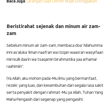
Baca Juga
:
Larangan Saat Umroh Wajib Ditinggalkan
Beristirahat sejenak dan minum air zam-
zam
Sebelum minum air zam-zam, membaca doa:“Allahumma
inni as’aluka ‘ilman naafi’an wa rizqan waasi’an wasyifaan
min kulli daa’in wa tsaqamin birahmatika yaa arhamar
raahimiin”.
(Ya Allah, aku mohon pada-Mu ilmu yang bermanfaat,
rezeki yang luas, dan kesembuhan dari segala rasa sakit
serta penyakit dengan rahmat-Mu ya Allah, Tuhan Yang
Maha Pengasih dari segenap yang pengasih).