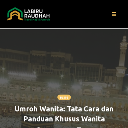
Toggle
naviga
Skip
to
content
BLOG
Umroh Wanita: Tata Cara dan
Panduan Khusus Wanita