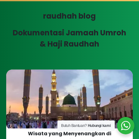
raudhah blog
Dokumentasi Jamaah Umroh
& Haji Raudhah
Butuh Bantuan?
Hubungi kami
Wisata yang Menyenangkan di