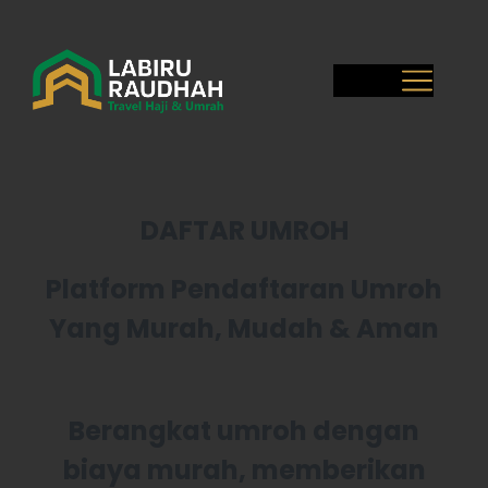
DAFTAR UMROH
Platform Pendaftaran Umroh
Yang Murah, Mudah & Aman
Berangkat umroh dengan
biaya murah, memberikan