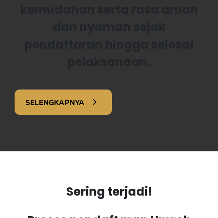
kemudahan serta rasa aman
dan nyaman sejak
pendaftaran hingga selesai
pelaksanaan.
SELENGKAPNYA
Sering terjadi!