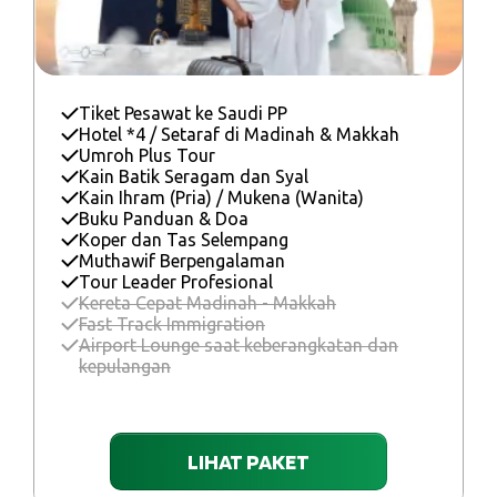
Tiket Pesawat ke Saudi PP
Hotel *4 / Setaraf di Madinah & Makkah
Umroh Plus Tour
Kain Batik Seragam dan Syal
Kain Ihram (Pria) / Mukena (Wanita)
Buku Panduan & Doa
Koper dan Tas Selempang
Muthawif Berpengalaman
Tour Leader Profesional
Kereta Cepat Madinah - Makkah
Fast Track Immigration
Airport Lounge saat keberangkatan dan
kepulangan
LIHAT PAKET