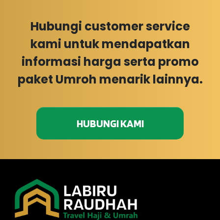
Hubungi customer service
kami untuk mendapatkan
informasi harga serta promo
paket Umroh menarik lainnya.
HUBUNGI KAMI