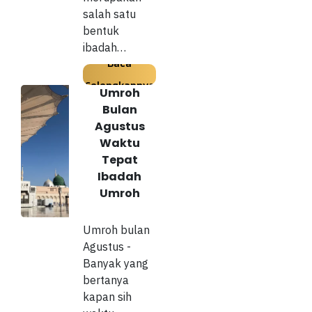
salah satu
bentuk
ibadah…
Baca
Selengkapnya
Umroh
Bulan
Agustus
Waktu
Tepat
Ibadah
Umroh
Umroh bulan
Agustus -
Banyak yang
bertanya
kapan sih