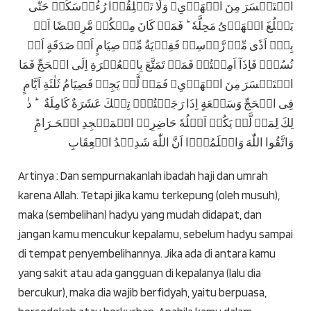
اسۡتَيۡسَرَ مِنَ الۡهَدۡىِ‌ۚ وَلَا تَحۡلِقُوۡا رُءُوۡسَكُمۡ حَتّٰى
يَبۡلُغَ الۡهَدۡىُ مَحِلَّهٗ ؕ فَمَنۡ كَانَ مِنۡكُمۡ مَّرِيۡضًا اَوۡ
بِهٖۤ اَذًى مِّنۡ رَّاۡسِهٖ فَفِدۡيَةٌ مِّنۡ صِيَامٍ اَوۡ صَدَقَةٍ اَوۡ
نُسُكٍۚ فَاِذَآ اَمِنۡتُمۡ فَمَنۡ تَمَتَّعَ بِالۡعُمۡرَةِ اِلَى الۡحَجِّ فَمَا
اسۡتَيۡسَرَ مِنَ الۡهَدۡىِ‌ۚ فَمَنۡ لَّمۡ يَجِدۡ فَصِيَامُ ثَلٰثَةِ اَيَّامٍ
فِى الۡحَجِّ وَسَبۡعَةٍ اِذَا رَجَعۡتُمۡؕ تِلۡكَ عَشَرَةٌ كَامِلَةٌ ؕ ذٰ
لِكَ لِمَنۡ لَّمۡ يَكُنۡ اَهۡلُهٗ حَاضِرِىۡ الۡمَسۡجِدِ الۡحَـرَامِ‌ؕ
وَاتَّقُوا اللّٰهَ وَاعۡلَمُوۡٓا اَنَّ اللّٰهَ شَدِيۡدُ الۡعِقَابِ
Artinya :
Dan sempurnakanlah ibadah haji dan umrah
karena Allah. Tetapi jika kamu terkepung (oleh musuh),
maka (sembelihan) hadyu yang mudah didapat, dan
jangan kamu mencukur kepalamu, sebelum hadyu sampai
di tempat penyembelihannya. Jika ada di antara kamu
yang sakit atau ada gangguan di kepalanya (lalu dia
bercukur), maka dia wajib berfidyah, yaitu berpuasa,