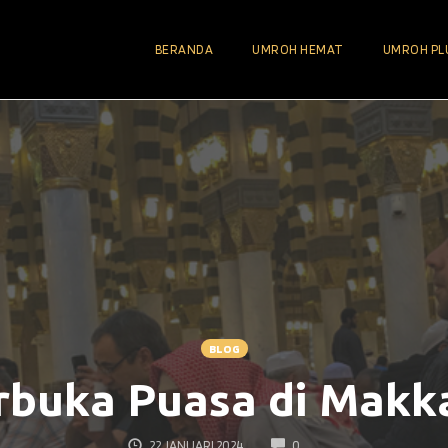
BERANDA
UMROH HEMAT
UMROH PL
BLOG
erbuka Puasa di Makk
COMMENTS
22 JANUARI 2024
0