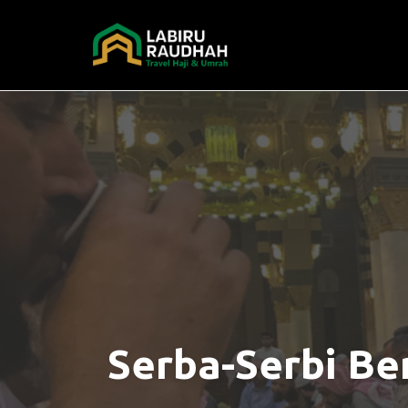
Skip
to
content
Serba-Serbi B