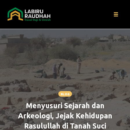
Toggle
naviga
Skip
to
content
BLOG
Menyusuri Sejarah dan
Arkeologi, Jejak Kehidupan
Rasulullah di Tanah Suci