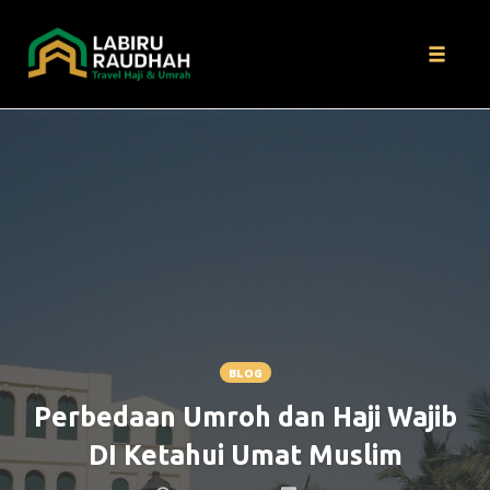
Toggle
naviga
Skip
to
content
BLOG
Perbedaan Umroh dan Haji Wajib
DI Ketahui Umat Muslim