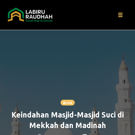
Toggle
naviga
Skip
to
content
BLOG
Keindahan Masjid-Masjid Suci di
Mekkah dan Madinah