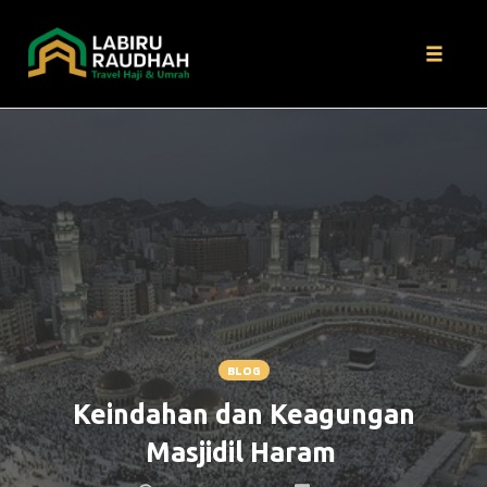
Toggle
naviga
Skip
to
content
BLOG
Keindahan dan Keagungan
Masjidil Haram