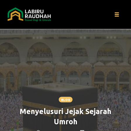
Toggle
naviga
Skip
to
content
BLOG
Menyelusuri Jejak Sejarah
Umroh