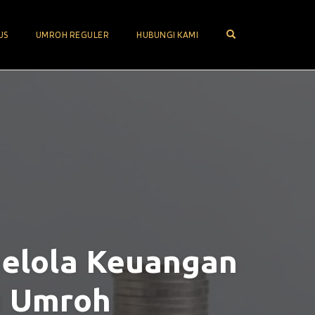
OPEN SEARCH FOR
US
UMROH REGULER
HUBUNGI KAMI
gelola Keuangan
u Umroh