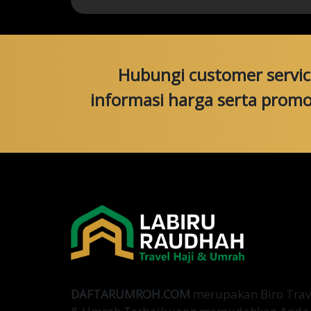
Hubungi customer servi
informasi harga serta prom
DAFTARUMROH.COM
merupakan Biro Trave