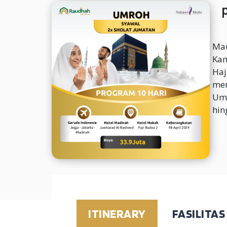
Mau
Kam
Haj
mem
Umr
hin
ITINERARY
FASILITAS