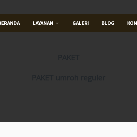
BERANDA
LAYANAN
GALERI
BLOG
KON
PAKET
PAKET umroh reguler