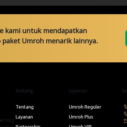
ce kami untuk mendapatkan
o paket Umroh menarik lainnya.
tentang
layanan
k
Tentang
Umroh Reguler
Layanan
Umroh Plus
l Haji
Partnership
Umroh VIP