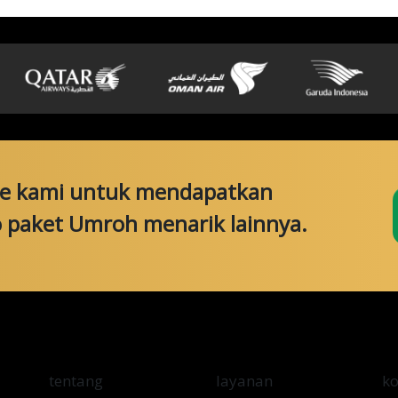
ce kami untuk mendapatkan
o paket Umroh menarik lainnya.
tentang
layanan
k