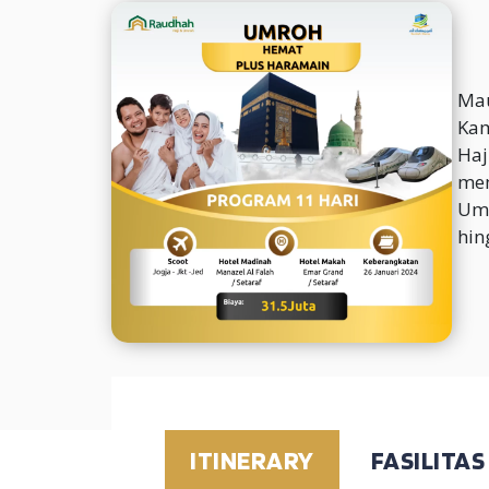
Mau
Kam
Haj
mem
Umr
hin
ITINERARY
FASILITAS