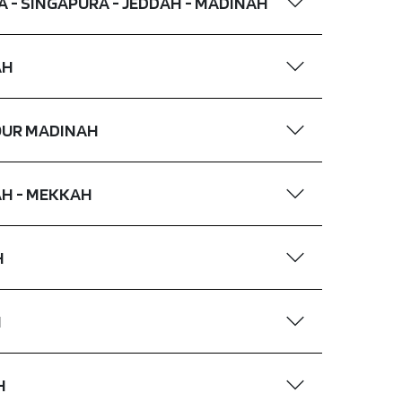
RTA - SINGAPURA - JEDDAH - MADINAH
AH
 TOUR MADINAH
NAH - MEKKAH
H
H
H