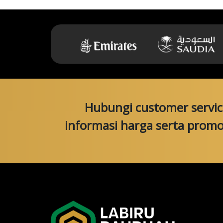
Hubungi customer servi
informasi harga serta prom