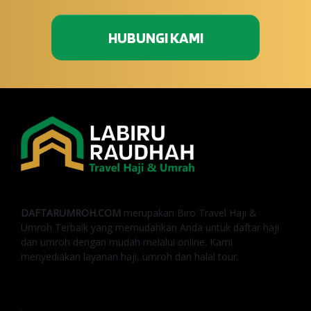
HUBUNGI KAMI
DAFTARUMROH.COM
merupakan Biro Travel Haji &
Umroh Terbaik yang memudahkan Anda untuk daftar haji
dan umroh dengan mudah melalui online. Kami
menyediakan layanan haji, umroh dan halal tour.