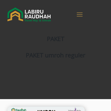
PAKET
PAKET umroh reguler