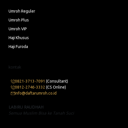
Umroh Reguler
Umroh Plus
Umroh VIP
Haji Khusus
Haji Furoda
kontak
0821-3713-7091
(Consultant)
0812-2746-3332
(CS Online)
info@daftarumroh.co.id
LABIRU RAUDHAH
Semua Muslim Bisa ke Tanah Suci