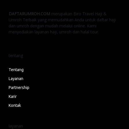
DAFTARUMROH.COM
merupakan Biro Travel Haji &
Umroh Terbaik yang memudahkan Anda untuk daftar haji
dan umroh dengan mudah melalui online. Kami
menyediakan layanan haji, umroh dan halal tour.
tentang
Tentang
Layanan
Partnership
Karir
Kontak
layanan